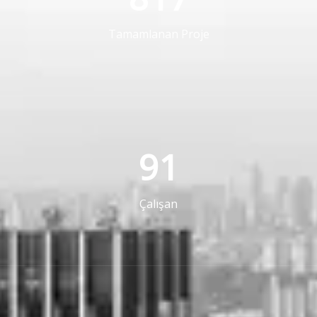
Tamamlanan Proje
91
Çalışan