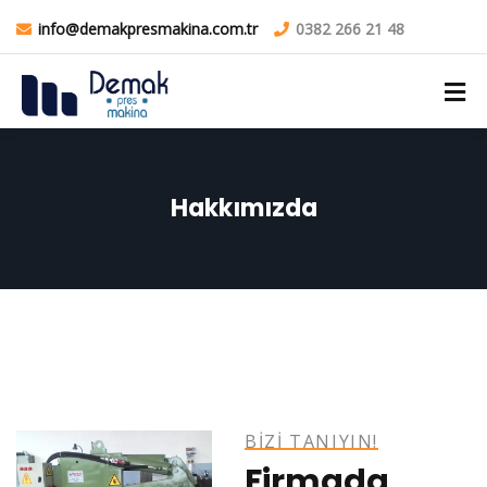
info@demakpresmakina.com.tr
0382 266 21 48
Hakkımızda
BIZI TANIYIN!
Firmada