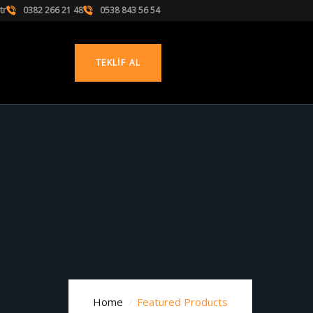
tr
0382 266 21 48
0538 843 56 54
TEKLIF AL
Home
Featured Products